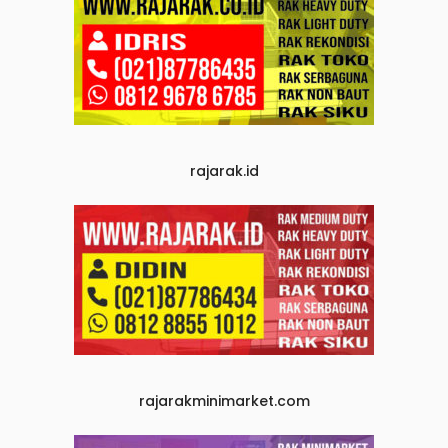
rajarak.id
rajarakminimarket.com