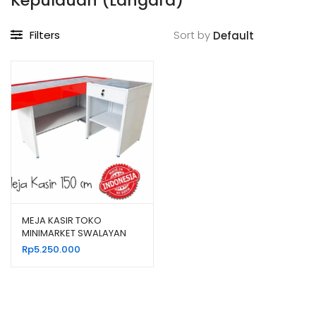
Kepulauan (Langara)
Filters
Sort by
MEJA KASIR TOKO
MINIMARKET SWALAYAN
BAHAN BESI TIPE MK-05
Rp
5.250.000