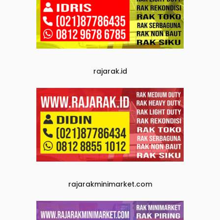
rajarak.id
rajarakminimarket.com