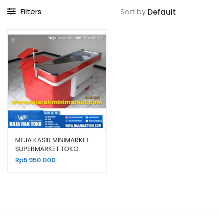
Filters
Sort by
MEJA KASIR MINIMARKET
SUPERMARKET TOKO
MODERN TIPE MK-01
Rp
5.950.000