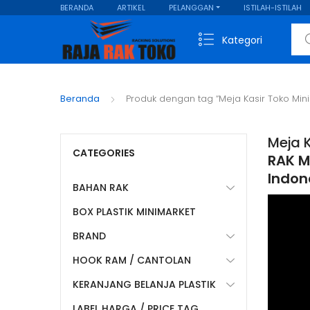
BERANDA
ARTIKEL
PELANGGAN
ISTILAH-ISTILAH
Sear
Kategori
Beranda
Produk dengan tag “Meja Kasir Toko Min
Meja 
CATEGORIES
RAK MI
Indon
BAHAN RAK
BOX PLASTIK MINIMARKET
BRAND
HOOK RAM / CANTOLAN
KERANJANG BELANJA PLASTIK
LABEL HARGA / PRICE TAG