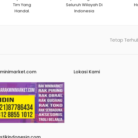
Tim Yang
Seluruh Wilayah Di
H
Handal.
Indonesia
Tetap Terhu
kminimarket.com
Lokasi Kami
astikindonesia.com