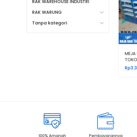
RAK WAREHOUSE INDUSTRI
RAK WARUNG
Tanpa kategori
MEJA 
TOKO
(NEW!
Rp
3.
100% Amanah
Pembayarannya