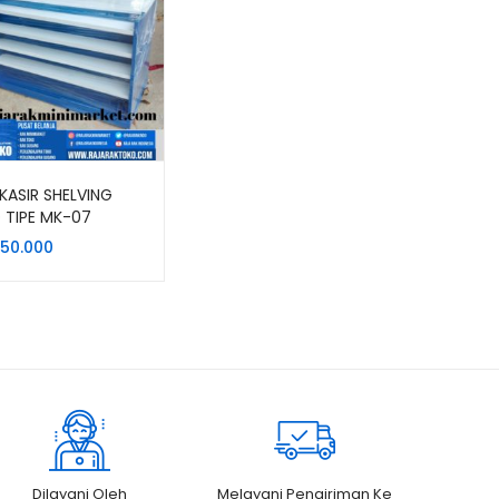
KASIR SHELVING
 TIPE MK-07
!!)
350.000
Dilayani Oleh
Melayani Pengiriman Ke