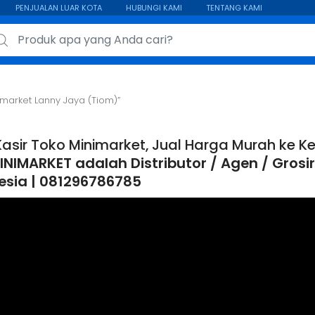
PENJUALAN LUAR KOTA
HUBUNGI KAMI
TENTANG KAMI
ch for:
imarket Lanny Jaya (Tiom)”
Kasir Toko Minimarket, Jual Harga Murah ke 
NIMARKET adalah Distributor / Agen / Grosir 
esia | 081296786785