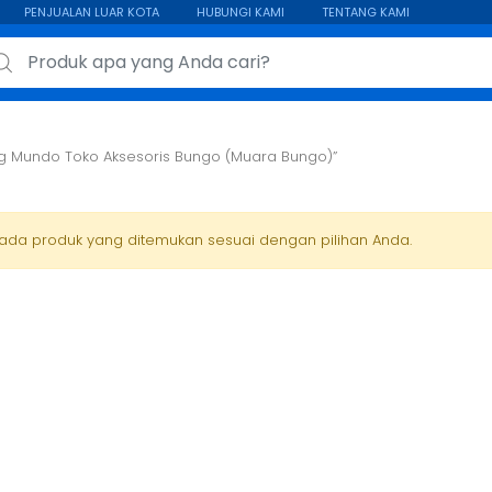
PENJUALAN LUAR KOTA
HUBUNGI KAMI
TENTANG KAMI
ch for:
g Mundo Toko Aksesoris Bungo (Muara Bungo)”
 ada produk yang ditemukan sesuai dengan pilihan Anda.