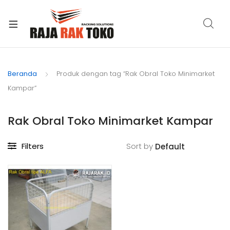
xpand
ild
Beranda
Produk dengan tag “Rak Obral Toko Minimarket
enu
Kampar”
Rak Obral Toko Minimarket Kampar
Filters
Sort by