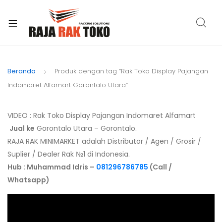
xpand
ild
Beranda
Produk dengan tag “Rak Toko Display Pajangan
enu
Indomaret Alfamart Gorontalo Utara”
VIDEO : Rak Toko Display Pajangan Indomaret Alfamart
Jual ke
Gorontalo Utara – Gorontalo.
RAJA RAK MINIMARKET adalah Distributor / Agen / Grosir /
Suplier / Dealer Rak №1 di Indonesia.
Hub : Muhammad Idris –
081296786785
(Call /
Whatsapp)