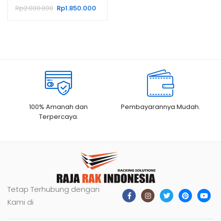
RR-18 RAJARAK
Harga
Harga
Rp
2.000.000
Rp
1.850.000
aslinya
saat
adalah:
ini
Rp2.000.000.
adalah:
Rp1.850.000.
100% Amanah dan
Pembayarannya Mudah.
Terpercaya.
Tetap Terhubung dengan
Kami di