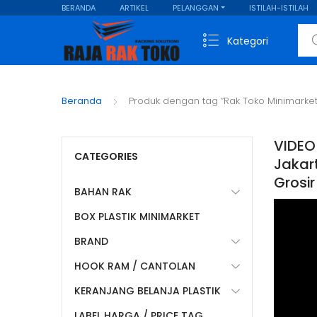
BERANDA
ARTIKEL
PELANGGAN
ISTILAH-ISTILAH
Sear
Kategori
Beranda
Produk dengan tag “Rak Toko Minimarke
VIDEO
CATEGORIES
Jakart
Grosir
BAHAN RAK
BOX PLASTIK MINIMARKET
BRAND
HOOK RAM / CANTOLAN
KERANJANG BELANJA PLASTIK
LABEL HARGA / PRICE TAG