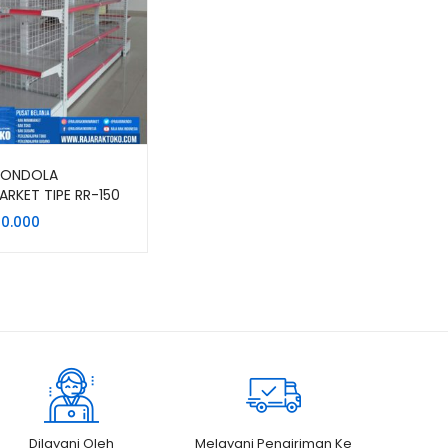
GONDOLA
ARKET TIPE RR-150
 Seller) RAJARAK
50.000
Dilayani Oleh
Melayani Pengiriman Ke