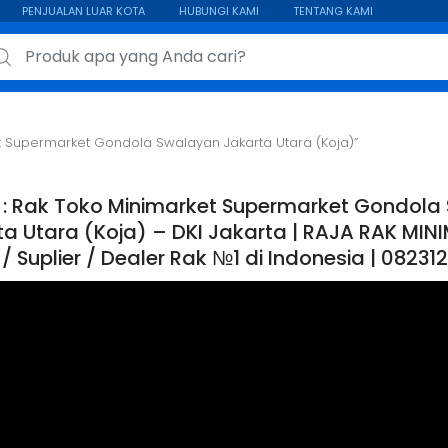
PENJUALAN LUAR KOTA
HUBUNGI KAMI
TENTANG KAMI
ch for:
t Supermarket Gondola Swalayan Jakarta Utara (Koja)”
 : Rak Toko Minimarket Supermarket Gondola
a Utara (Koja) – DKI Jakarta | RAJA RAK MINI
 / Suplier / Dealer Rak №1 di Indonesia | 0823