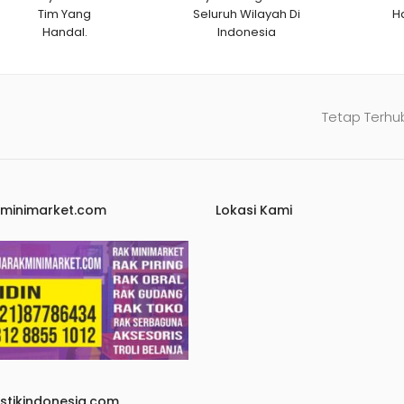
Tim Yang
Seluruh Wilayah Di
H
Handal.
Indonesia
Tetap Terhu
kminimarket.com
Lokasi Kami
astikindonesia.com