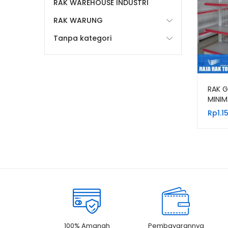
RAK WAREHOUSE INDUSTRI
RAK WARUNG
Tanpa kategori
RAK 
MINIM
(Best
Rp
1.1
100% Amanah
Pembayarannya