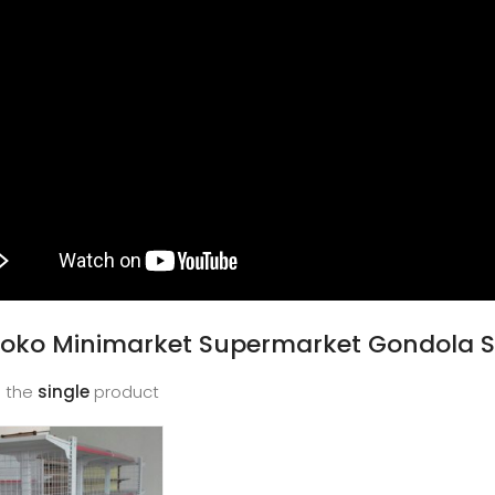
Toko Minimarket Supermarket Gondola S
 the
single
product