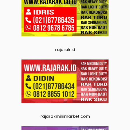
rajarak.id
rajarakminimarket.com