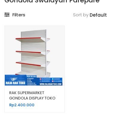
Gondola Swalayan Parepare
Filters
Sort by
RAK SUPERMARKET
GONDOLA DISPLAY TOKO
BESAR TIPE RR-170
Rp
2.400.000