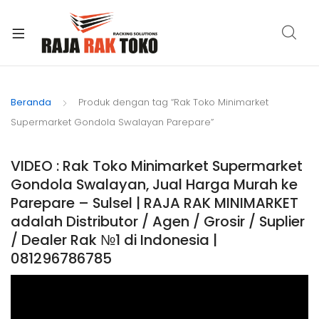
xpand
ild
Beranda
Produk dengan tag “Rak Toko Minimarket
enu
Supermarket Gondola Swalayan Parepare”
VIDEO : Rak Toko Minimarket Supermarket
Gondola Swalayan, Jual Harga Murah ke
Parepare – Sulsel | RAJA RAK MINIMARKET
adalah Distributor / Agen / Grosir / Suplier
/ Dealer Rak №1 di Indonesia |
081296786785