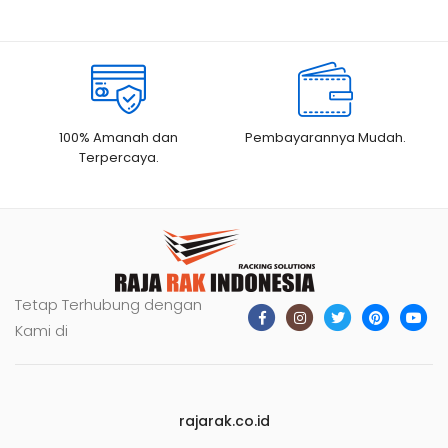
Rp1.750.000.
100% Amanah dan
Pembayarannya Mudah.
Terpercaya.
Tetap Terhubung dengan
Kami di
rajarak.co.id