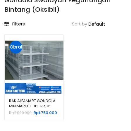
Gondola Swalayan Pegunungan
Bintang (Oksibil)
Filters
Sort by
Obral
!
RAK ALFAMART GONDOLA
MINIMARKET TIPE RR-16
RAJA RAK
Harga
Harga
Rp
2.000.000
Rp
1.750.000
aslinya
saat
adalah:
ini
Rp2.000.000.
adalah: