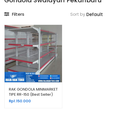
Gondola Swalayan Pekanbaru
Filters
Sort by
RAK GONDOLA MINIMARKET
TIPE RR-150 (Best Seller)
RAJARAK
Rp
1.150.000