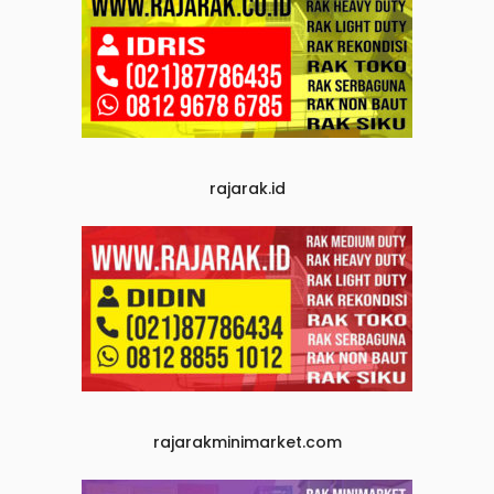
rajarak.id
rajarakminimarket.com