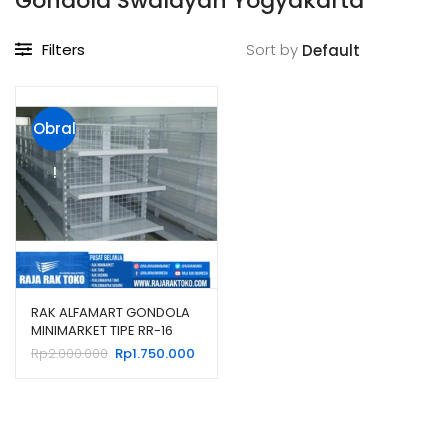
Gondola Swalayan Yogyakarta
Filters
Sort by
Obral
!
RAK ALFAMART GONDOLA
MINIMARKET TIPE RR-16
RAJA RAK
Harga
Harga
Rp
2.000.000
Rp
1.750.000
aslinya
saat
adalah:
ini
Rp2.000.000.
adalah:
Rp1.750.000.