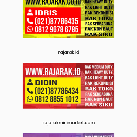
rajarak.id
rajarakminimarket.com