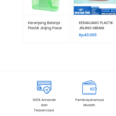
Keranjang Belanja
KERANJANG PLASTIK
Plastik Jinjing Pasar
JINJING MIRANI
Lion Star B-17 Viola
Rp
40.000
Shopping Basket
100% Amanah
Pembayarannya
dan
Mudah.
Terpercaya.