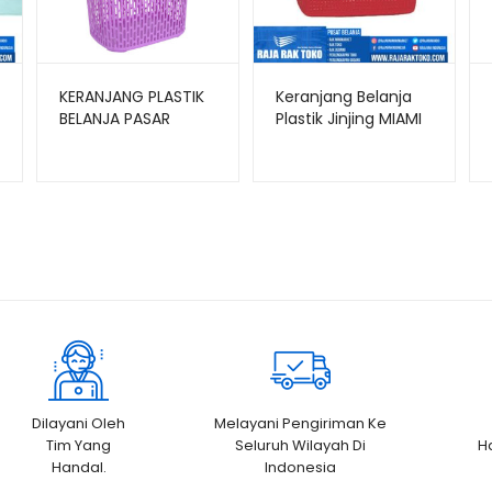
KERANJANG PLASTIK
Keranjang Belanja
BELANJA PASAR
Plastik Jinjing MIAMI
JINJING BESAR
SHINPO CONVENIENT
– SIP 332
Dilayani Oleh
Melayani Pengiriman Ke
Tim Yang
Seluruh Wilayah Di
H
Handal.
Indonesia