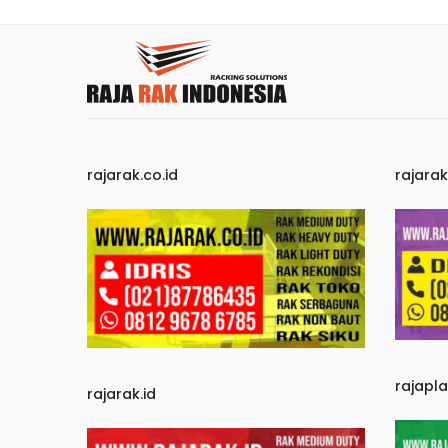
rajarak.co.id
rajara
rajapl
rajarak.id