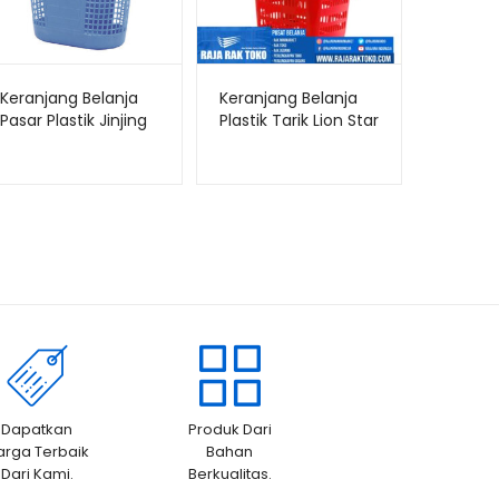
Keranjang Belanja
Keranjang Belanja
Pasar Plastik Jinjing
Plastik Tarik Lion Star
Lion Star B-5 Melody
BW-32
Shopping Basket
Dapatkan
Produk Dari
arga Terbaik
Bahan
Dari Kami.
Berkualitas.