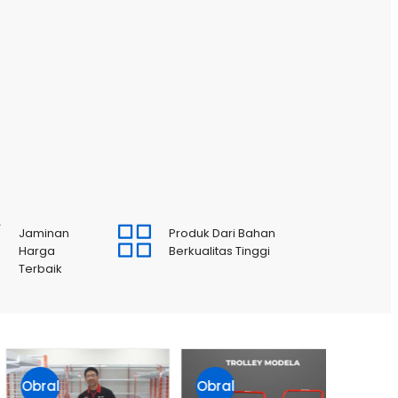
Jaminan
Produk Dari Bahan
Harga
Berkualitas Tinggi
Terbaik
Obral
Obral
Obral