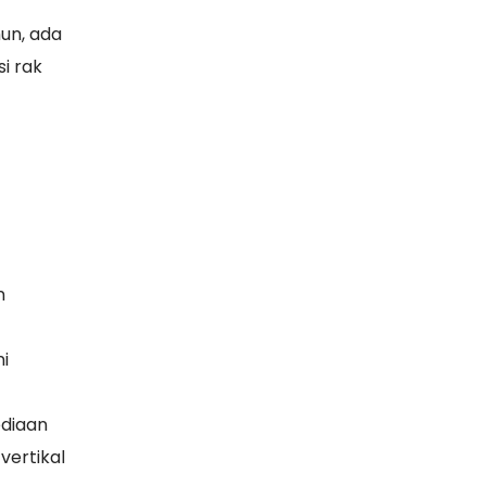
un, ada
i rak
n
i
ediaan
vertikal