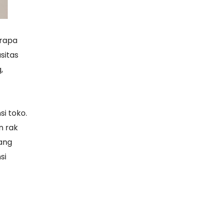
erapa
sitas
,
i toko.
n rak
ang
si