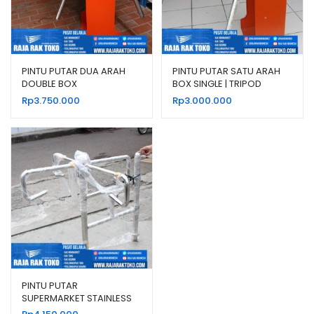
PINTU PUTAR DUA ARAH
PINTU PUTAR SATU ARAH
DOUBLE BOX
BOX SINGLE | TRIPOD
(Supermarket Turnstiles
TURNSTILE GATE BOX
Rp
3.750.000
Rp
3.000.000
Box Double)
PINTU PUTAR
SUPERMARKET STAINLESS
HIDUP