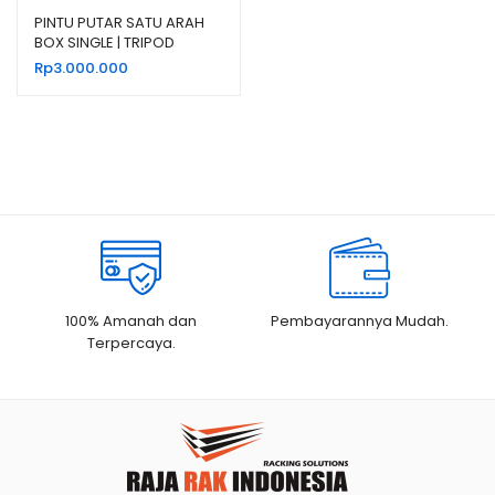
PINTU PUTAR SATU ARAH
BOX SINGLE | TRIPOD
TURNSTILE GATE BOX
Rp
3.000.000
100% Amanah dan
Pembayarannya Mudah.
Terpercaya.