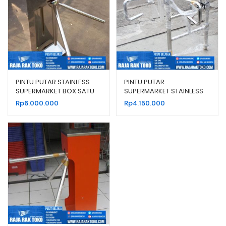
PINTU PUTAR STAINLESS
PINTU PUTAR
SUPERMARKET BOX SATU
SUPERMARKET STAINLESS
ARAH
HIDUP
Rp
6.000.000
Rp
4.150.000