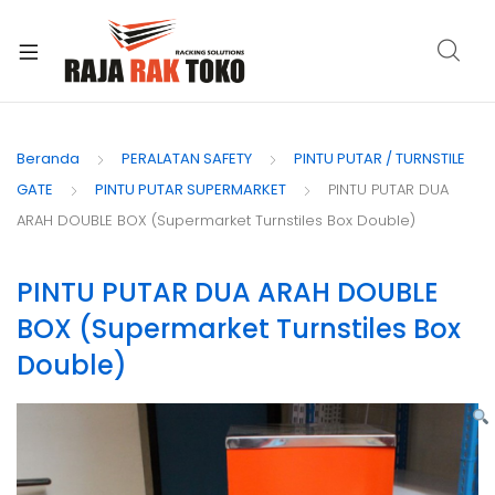
xpand
ild
Beranda
PERALATAN SAFETY
PINTU PUTAR / TURNSTILE
enu
GATE
PINTU PUTAR SUPERMARKET
PINTU PUTAR DUA
ARAH DOUBLE BOX (Supermarket Turnstiles Box Double)
PINTU PUTAR DUA ARAH DOUBLE
BOX (Supermarket Turnstiles Box
Double)