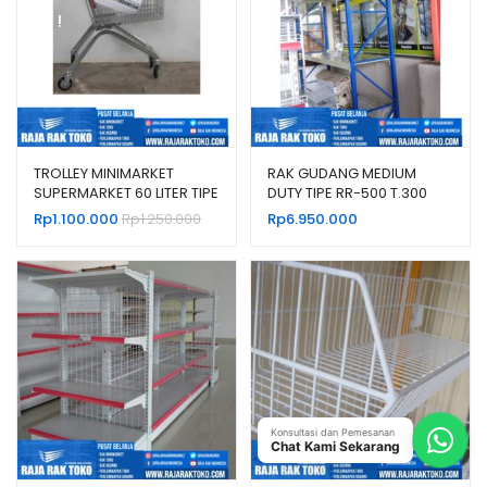
!
TROLLEY MINIMARKET
RAK GUDANG MEDIUM
SUPERMARKET 60 LITER TIPE
DUTY TIPE RR-500 T.300
TS-60L RAJARAK
KAPASITAS 500 KG
Rp
1.100.000
Rp
1.250.000
Rp
6.950.000
Konsultasi dan Pemesanan
Chat Kami Sekarang