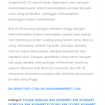
single/wall). Produk ini telah digunakan oleh jaringan
minimarket besar untuk menampilkan produk dengan
cara yang terstruktur, sehingga memudahkan
pelanggan dalam berbelanja.
Rak ini dirancang dengan ketelitian tinggi dengan
memanfaatkan bahan berkualitas seperti besi pilihan
dan finishing powder coating yang tahan lama. Warna
yang disediakan adalah full putih sebagai standar,
namun dapat disesuaikan dengan kebutuhan dan
identitas toko. Dengan spesifikasi yang sama dengan
rak yang dipakai oleh jaringan minimarket nasional,
seperti Alfamart, Rak Alfamart Gondola Tipe RR-16
menjamin konsistensi kualitas dan standar penampilan
produk yang tinggi.
RAJARAKTOKO.COM
|
RAJARAKMINIMARKET.COM
Kategori:
Produk Optimasi
,
RAK ALFAMART
,
RAK ALFAMART
GONDOLA
,
RAK ALFAMART KOSONG
,
RAK DOUBLE ALFAMART
,