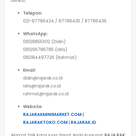
berikut:
Telepon:
021-87786434 / 87786435 / 87786436
WhatsApp:
081288551012 (Didin)
081296786785 (Idris)
082184497726 (Rahmat)
Email:
didin@rajarak.co.id
idris@rajarak.co.id
rahmat@rajarak.co.id
Website:
RAJARAKMINIMARKET.COM
|
RAJARAKTOKO.COM
|
RAJARAK.ID
Alamat fisik kami juga dapat Anda kunjungi:
RAJA RAK