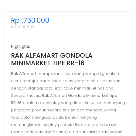
Rp
1.750.000
Rp
2.000.000
Highlights
RAK ALFAMART GONDOLA
MINIMARKET TIPE RR-16
Rak Alfamart
merupakan istilah yang kerap digunakan
untuk merujuk pada rak display yang telah disesuaikan
dengan standar tata letak toko minimarket nasional.
Secara khusus,
Rak Alfamart Gondola Minimarket Tipe
RR-16
adalah rak display yang didesain untuk menunjang
penataan produk secara efisien dan menarik. Nama
“Gondola” mengacu pada bentuk rak yang
memungkinkan display produk dilakukan dari dua sisi
(pada varian double/island) atau satu sisi (pada varian