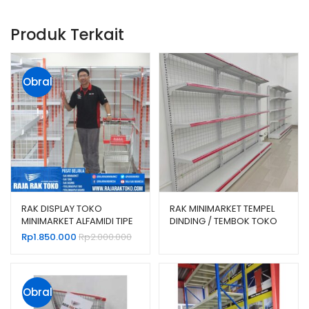
Produk Terkait
Obral
!
RAK DISPLAY TOKO
RAK MINIMARKET TEMPEL
MINIMARKET ALFAMIDI TIPE
DINDING / TEMBOK TOKO
RR-18 RAJARAK
TIPE RR-150
Rp
1.850.000
Rp
2.000.000
Obral