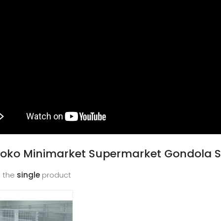
Toko Minimarket Supermarket Gondola 
 the
single
product