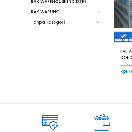
RAK WAREHOUSE INDUSTRI
!
RAK WARUNG
Tanpa kategori
RAK 
GOND
TIPE 
Rp
2.
Rp
1.