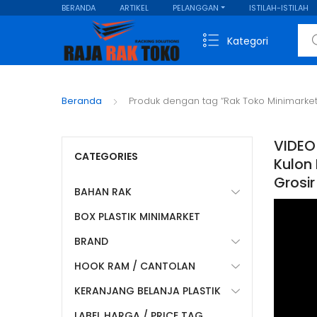
BERANDA
ARTIKEL
PELANGGAN
ISTILAH-ISTILAH
Sear
Kategori
Beranda
Produk dengan tag “Rak Toko Minimarke
VIDEO
CATEGORIES
Kulon
Grosir
BAHAN RAK
BOX PLASTIK MINIMARKET
BRAND
HOOK RAM / CANTOLAN
KERANJANG BELANJA PLASTIK
LABEL HARGA / PRICE TAG