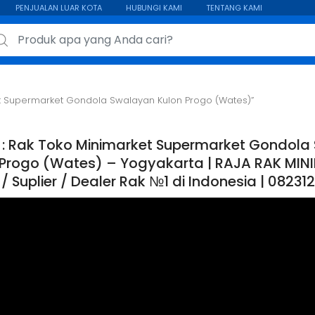
PENJUALAN LUAR KOTA
HUBUNGI KAMI
TENTANG KAMI
ch for:
t Supermarket Gondola Swalayan Kulon Progo (Wates)”
 : Rak Toko Minimarket Supermarket Gondola
 Progo (Wates) – Yogyakarta | RAJA RAK MINI
 / Suplier / Dealer Rak №1 di Indonesia | 0823