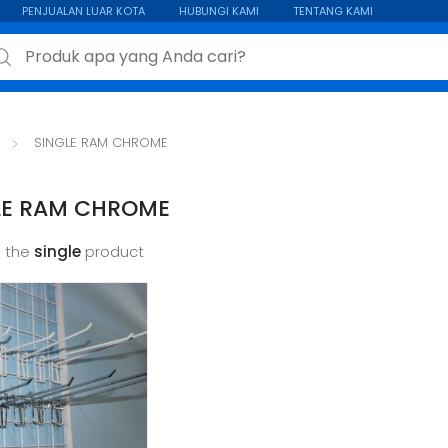
PENJUALAN LUAR KOTA
HUBUNGI KAMI
TENTANG KAMI
ch for:
SINGLE RAM CHROME
LE RAM CHROME
 the
single
product