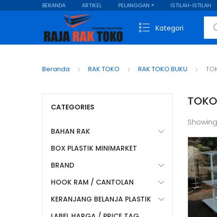
BERANDA
ARTIKEL
PELANGGAN
ISTILAH-ISTILAH
Sear
Kategori
Beranda
RAK TOKO
RAK TOKO BUKU
TOK
TOKO
CATEGORIES
Showing
BAHAN RAK
BOX PLASTIK MINIMARKET
BRAND
HOOK RAM / CANTOLAN
KERANJANG BELANJA PLASTIK
LABEL HARGA / PRICE TAG