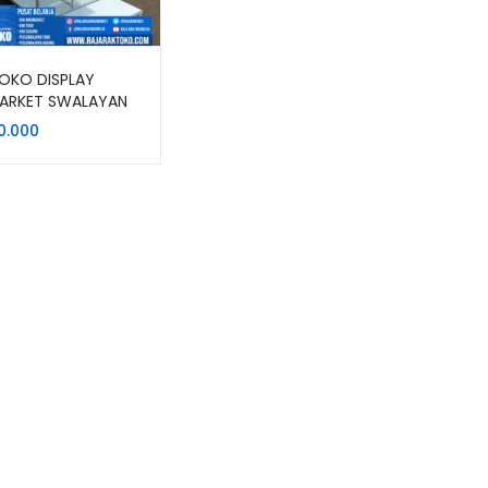
OKO DISPLAY
MARKET SWALAYAN
N TIPE RR-13
0.000