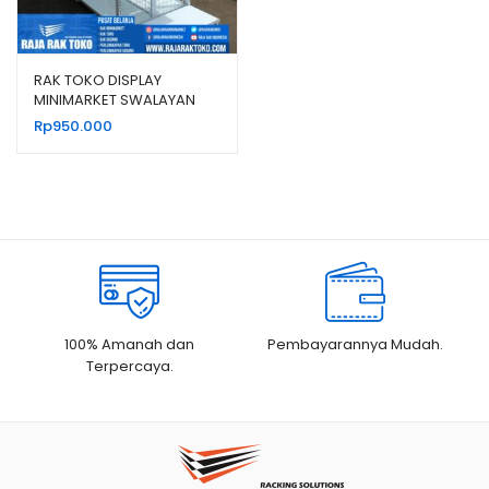
RAK TOKO DISPLAY
MINIMARKET SWALAYAN
MODERN TIPE RR-13
Rp
950.000
100% Amanah dan
Pembayarannya Mudah.
Terpercaya.