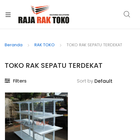
xpand
ild
Beranda
RAK TOKO
TOKO RAK SEPATU TERDEKAT
enu
TOKO RAK SEPATU TERDEKAT
Filters
Sort by