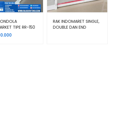
GONDOLA
RAK INDOMARET SINGLE,
ARKET TIPE RR-150
DOUBLE DAN END
 Seller) RAJARAK
GONDOLA TIPE RR-150
50.000