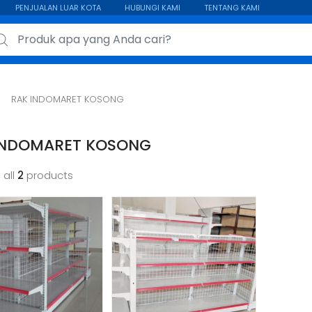
PENJUALAN LUAR KOTA
HUBUNGI KAMI
TENTANG KAMI
ch for:
RAK INDOMARET KOSONG
INDOMARET KOSONG
 all
2
products