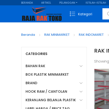
BERANDA
ARTIKEL
PELANGGAN
ISTILAH-ISTILAH
Sear
Kategori
Beranda
RAK MINIMARKET
RAK INDOMARET
RAK 
CATEGORIES
Showing
BAHAN RAK
BOX PLASTIK MINIMARKET
BRAND
HOOK RAM / CANTOLAN
KERANJANG BELANJA PLASTIK
LABEL HARGA / PRICE TAG