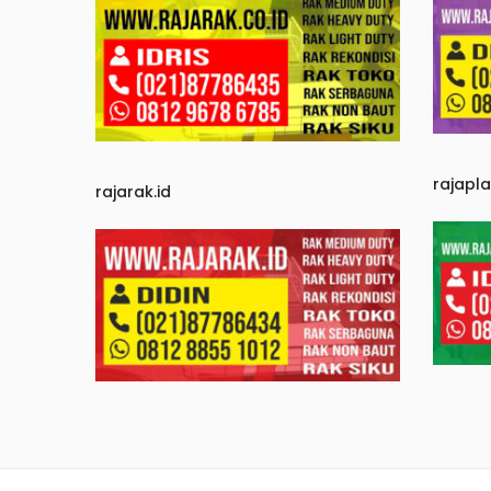
rajapl
rajarak.id