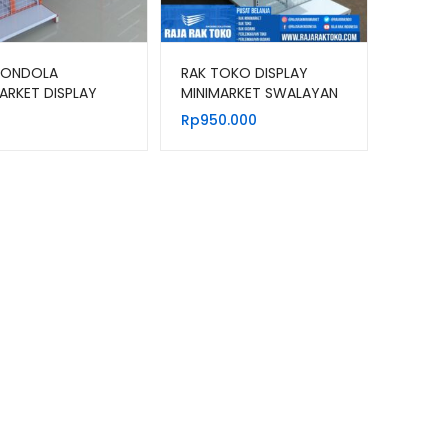
GONDOLA
RAK TOKO DISPLAY
ARKET DISPLAY
MINIMARKET SWALAYAN
MURAH TIPE JF-15
MODERN TIPE RR-13
Rp
950.000