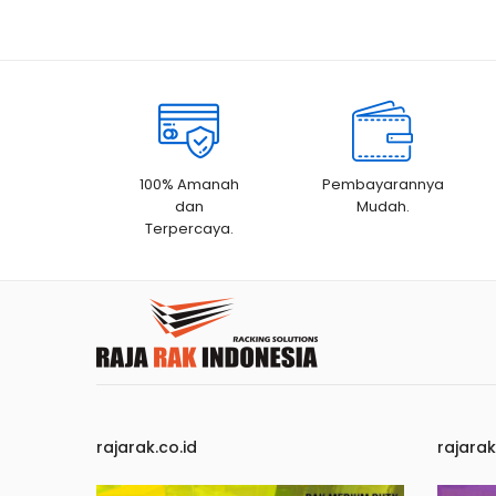
100% Amanah
Pembayarannya
dan
Mudah.
Terpercaya.
rajarak.co.id
rajara