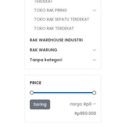
TERDEKAT
TOKO RAK PIRING
TOKO RAK SEPATU TERDEKAT
TOKO RAK TERDEKAT
RAK WAREHOUSE INDUSTRI
RAK WARUNG
Tanpa kategori
PRICE
Harga
Harga
Harga:
Rp0
—
Saring
terendah
tertinggi
Rp950.000