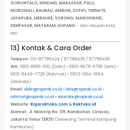
GORONTALO, KENDARI, MAKASSAR, PALU,
MOROWALI, BAUBAU, AMBON, SOFIFI, TERNATE,
JAYAPURA, MERAUKE, SORONG, MANOKWARI,
DENPASAR, MATARAM, KUPANG
– dan ratusan kota
lain.
13) Kontak & Cara Order
Telepon:
021-87786434 / 87786435 / 87786436
WA:
0812-8855-1012 (Didin) • 0812-9678-6785 (Idris) •
0821-8449-7726 (Rahmat) • 0823-1254-0554
(Iskandar)
Email:
didin@rajarak.co.id
•
idris@rajarak.co.id
•
rahmat@rajarak.co.id
•
iskandar@rajarak.co.id
Website:
Rajaraktoko.com
&
Raktoko.id
Alamat:
Jl. Mastrip No. 09, Rambutan, Ciracas,
Jakarta Timur 13830
(Seberang Terminal Kampung
Rambutan)