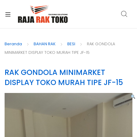
xpand
ild
Beranda
BAHAN RAK
BESI
RAK GONDOLA
enu
MINIMARKET DISPLAY TOKO MURAH TIPE JF-15
RAK GONDOLA MINIMARKET
DISPLAY TOKO MURAH TIPE JF-15