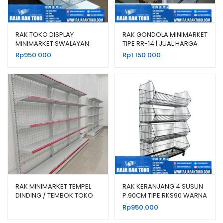
RAK TOKO DISPLAY
RAK GONDOLA MINIMARKET
MINIMARKET SWALAYAN
TIPE RR-14 | JUAL HARGA
MODERN TIPE RR-13
BERSAING
Rp
950.000
Rp
1.150.000
RAK MINIMARKET TEMPEL
RAK KERANJANG 4 SUSUN
DINDING / TEMBOK TOKO
P.90CM TIPE RKS90 WARNA
TIPE RR-150
HITAM & PUTIH
Rp
950.000