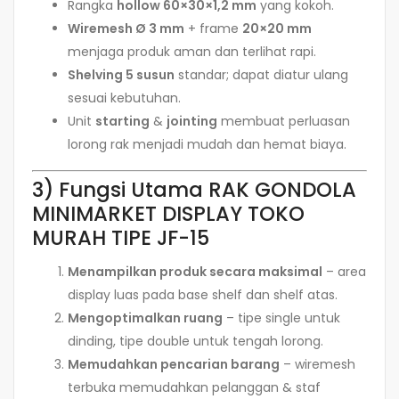
Rangka
hollow 60×30×1,2 mm
yang kokoh.
Wiremesh Ø 3 mm
+ frame
20×20 mm
menjaga produk aman dan terlihat rapi.
Shelving 5 susun
standar; dapat diatur ulang
sesuai kebutuhan.
Unit
starting
&
jointing
membuat perluasan
lorong rak menjadi mudah dan hemat biaya.
3) Fungsi Utama RAK GONDOLA
MINIMARKET DISPLAY TOKO
MURAH TIPE JF-15
Menampilkan produk secara maksimal
– area
display luas pada base shelf dan shelf atas.
Mengoptimalkan ruang
– tipe single untuk
dinding, tipe double untuk tengah lorong.
Memudahkan pencarian barang
– wiremesh
terbuka memudahkan pelanggan & staf