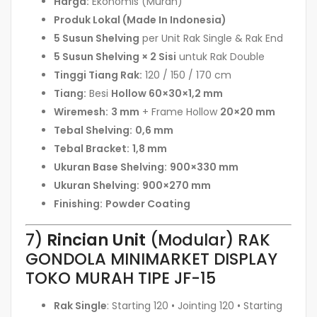
Harga:
Ekonomis (Murah)
Produk Lokal (Made In Indonesia)
5 Susun Shelving
per Unit Rak Single & Rak End
5 Susun Shelving × 2 Sisi
untuk Rak Double
Tinggi Tiang Rak:
120 / 150 / 170 cm
Tiang:
Besi
Hollow 60×30×1,2 mm
Wiremesh:
3 mm
+ Frame Hollow
20×20 mm
Tebal Shelving:
0,6 mm
Tebal Bracket:
1,8 mm
Ukuran Base Shelving:
900×330 mm
Ukuran Shelving:
900×270 mm
Finishing:
Powder Coating
7)
Rincian Unit
(Modular) RAK
GONDOLA MINIMARKET DISPLAY
TOKO MURAH TIPE JF-15
Rak Single
: Starting 120 • Jointing 120 • Starting