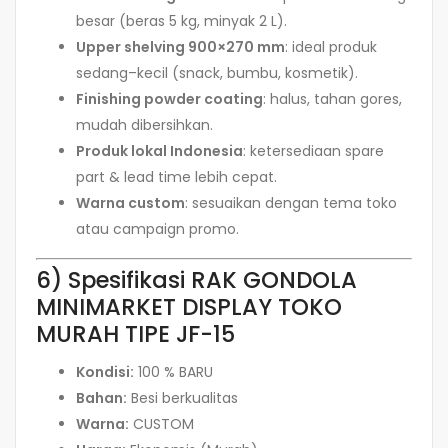
besar (beras 5 kg, minyak 2 L).
Upper shelving 900×270 mm
: ideal produk
sedang–kecil (snack, bumbu, kosmetik).
Finishing powder coating
: halus, tahan gores,
mudah dibersihkan.
Produk lokal Indonesia
: ketersediaan spare
part & lead time lebih cepat.
Warna custom
: sesuaikan dengan tema toko
atau campaign promo.
6) Spesifikasi RAK GONDOLA
MINIMARKET DISPLAY TOKO
MURAH TIPE JF-15
Kondisi:
100 % BARU
Bahan:
Besi berkualitas
Warna:
CUSTOM