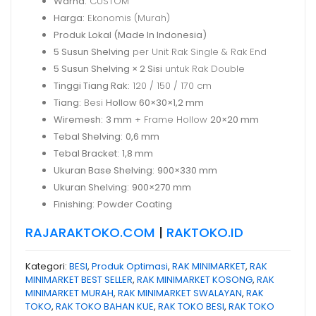
Warna:
CUSTOM
Harga:
Ekonomis (Murah)
Produk Lokal (Made In Indonesia)
5 Susun Shelving
per Unit Rak Single & Rak End
5 Susun Shelving × 2 Sisi
untuk Rak Double
Tinggi Tiang Rak:
120 / 150 / 170 cm
Tiang:
Besi
Hollow 60×30×1,2 mm
Wiremesh:
3 mm
+ Frame Hollow
20×20 mm
Tebal Shelving:
0,6 mm
Tebal Bracket:
1,8 mm
Ukuran Base Shelving:
900×330 mm
Ukuran Shelving:
900×270 mm
Finishing:
Powder Coating
RAJARAKTOKO.COM
|
RAKTOKO.ID
Kategori:
BESI
,
Produk Optimasi
,
RAK MINIMARKET
,
RAK
MINIMARKET BEST SELLER
,
RAK MINIMARKET KOSONG
,
RAK
MINIMARKET MURAH
,
RAK MINIMARKET SWALAYAN
,
RAK
TOKO
,
RAK TOKO BAHAN KUE
,
RAK TOKO BESI
,
RAK TOKO