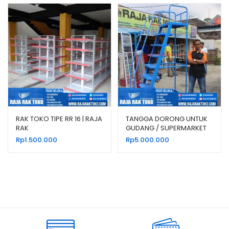
RAK TOKO TIPE RR 16 | RAJA
TANGGA DORONG UNTUK
RAK
GUDANG / SUPERMARKET
TIPE TD-AZ
Rp
1.500.000
Rp
5.000.000