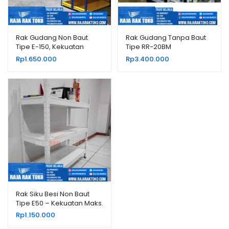
Rak Gudang Non Baut
Rak Gudang Tanpa Baut
Tipe E-150, Kekuatan
Tipe RR-20BM
200Kg / Level
Rp
1.650.000
Rp
3.400.000
Rak Siku Besi Non Baut
Tipe E50 – Kekuatan Maks.
80 kg/Level
Rp
1.150.000