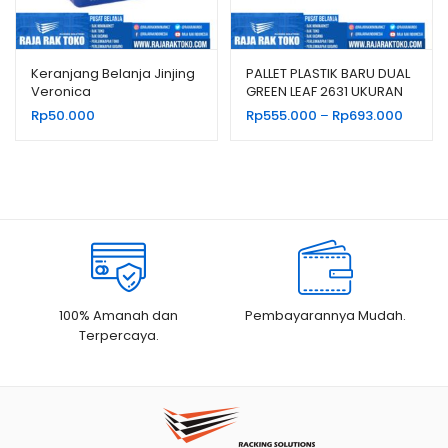
Keranjang Belanja Jinjing
PALLET PLASTIK BARU DUAL
Veronica
GREEN LEAF 2631 UKURAN
120x100x14 CM
Renta
Rp
50.000
Rp
555.000
–
Rp
693.000
harga:
Rp555.
hingga
Rp693.
100% Amanah dan
Pembayarannya Mudah.
Terpercaya.