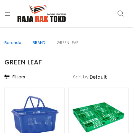
xpand
ild
Beranda
BRAND
GREEN LEAF
enu
GREEN LEAF
Filters
Sort by