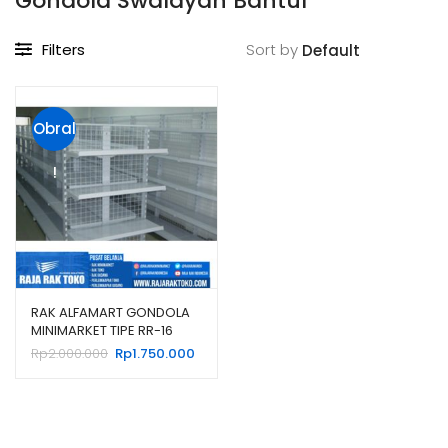
Gondola Swalayan Bantul
Filters
Sort by
Obral
!
RAK ALFAMART GONDOLA
MINIMARKET TIPE RR-16
RAJA RAK
Harga
Harga
Rp
2.000.000
Rp
1.750.000
aslinya
saat
adalah:
ini
Rp2.000.000.
adalah:
Rp1.750.000.