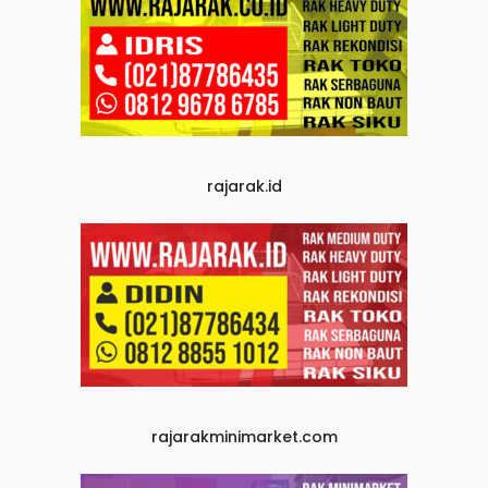
rajarak.id
rajarakminimarket.com