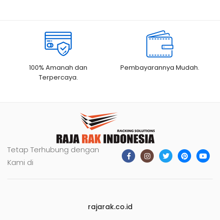
Rp1.750.000.
100% Amanah dan
Pembayarannya Mudah.
Terpercaya.
Tetap Terhubung dengan
Kami di
rajarak.co.id