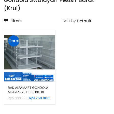
Gondola Swalayan Pesisir Barat
(Krui)
Filters
Sort by
Obral
!
RAK ALFAMART GONDOLA
MINIMARKET TIPE RR-16
RAJA RAK
Harga
Harga
Rp
2.000.000
Rp
1.750.000
aslinya
saat
adalah:
ini
Rp2.000.000.
adalah: