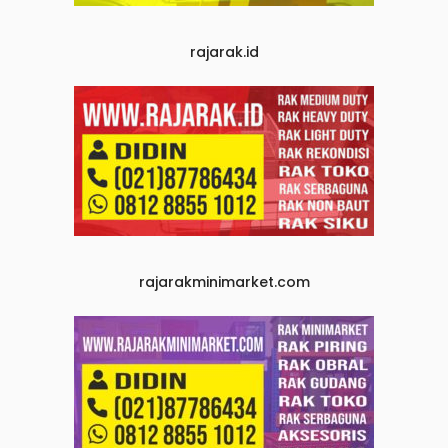
rajarak.id
rajarakminimarket.com