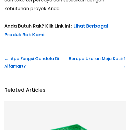
kebutuhan proyek Anda.
Anda Butuh Rak? Klik Link Ini :
Lihat Berbagai
Produk Rak Kami
Navigasi
Apa Fungsi Gondola Di
Berapa Ukuran Meja Kasir?
pos
Alfamart?
Related Articles