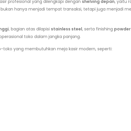
asir profesional yang dilengkapi dengan
shelving depan
, yaitu 
ukan hanya menjadi tempat transaksi, tetapi juga menjadi med
inggi
, bagian atas dilapisi
stainless steel
, serta finishing
powder
operasional toko dalam jangka panjang.
oko-toko yang membutuhkan meja kasir modern, seperti: