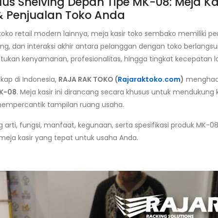
us Shelving Depan Tipe MK-08: Meja Kas
 Penjualan Toko Anda
retail modern lainnya, meja kasir toko sembako memiliki peran 
tung, dan interaksi akhir antara pelanggan dengan toko berlangsun
kan kenyamanan, profesionalitas, hingga tingkat kecepatan l
kap di Indonesia,
RAJA RAK TOKO (
Rajaraktoko.com
)
menghadi
MK-08
. Meja kasir ini dirancang secara khusus untuk mendukung 
s mempercantik tampilan ruang usaha.
arti, fungsi, manfaat, kegunaan, serta spesifikasi produk MK-08
eja kasir yang tepat untuk usaha Anda.