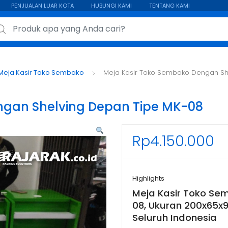
PENJUALAN LUAR KOTA
HUBUNGI KAMI
TENTANG KAMI
ch for:
Meja Kasir Toko Sembako
Meja Kasir Toko Sembako Dengan Sh
ngan Shelving Depan Tipe MK-08
Rp
4.150.000
Highlights
Meja Kasir Toko Se
08, Ukuran 200x65x9
Seluruh Indonesia