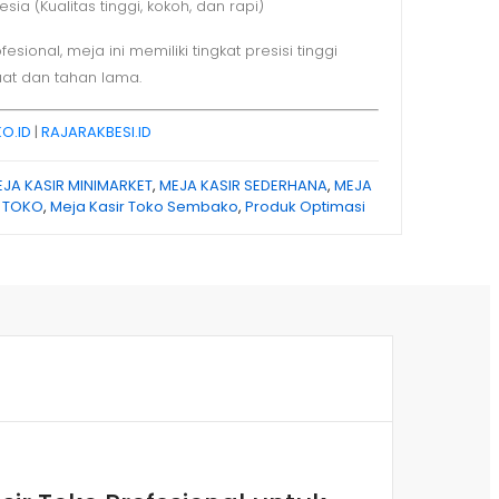
ia (Kualitas tinggi, kokoh, dan rapi)
ional, meja ini memiliki tingkat presisi tinggi
uat dan tahan lama.
O.ID
|
RAJARAKBESI.ID
JA KASIR MINIMARKET
,
MEJA KASIR SEDERHANA
,
MEJA
R TOKO
,
Meja Kasir Toko Sembako
,
Produk Optimasi