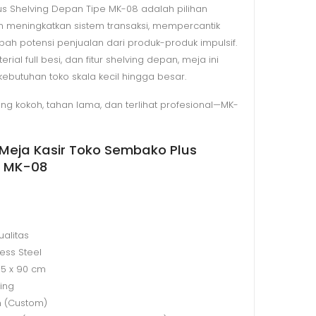
us Shelving Depan Tipe MK-08 adalah pilihan
in meningkatkan sistem transaksi, mempercantik
ah potensi penjualan dari produk-produk impulsif.
al full besi, dan fitur shelving depan, meja ini
butuhan toko skala kecil hingga besar.
ang kokoh, tahan lama, dan terlihat profesional—MK-
 Meja Kasir Toko Sembako Plus
e MK-08
ualitas
less Steel
65 x 90 cm
ing
 (Custom)