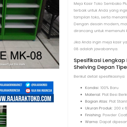
Meja Kasir Toko Sembako Pl
terbaik untuk Anda yang ing
tampilan toko, serta menamb
Dengan desain modern, materi
dirancang untuk memenuhi ke
Jika Anda ingin meja kasir y
08 adalah jawabannya.
Spesifikasi Lengkap
Shelving Depan Tip
Berikut detail spesifikasinya:
Kondisi:
100% Baru
Material:
Plat Besi Berk
Bagian Atas:
Plat Stain
Ukuran Produk:
200 x 
Finishing:
Powder Coat
Warna:
Dapat dipesan