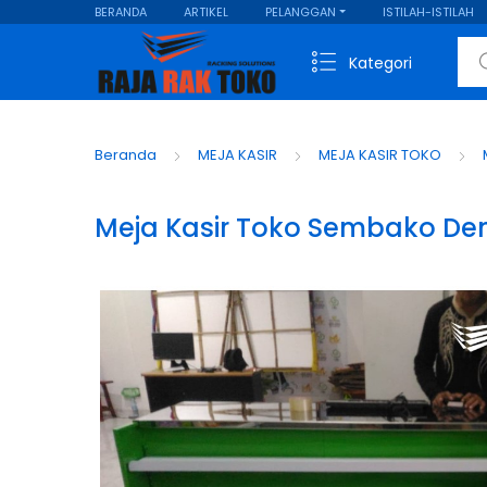
BERANDA
ARTIKEL
PELANGGAN
ISTILAH-ISTILAH
Sear
Kategori
Beranda
MEJA KASIR
MEJA KASIR TOKO
Meja Kasir Toko Sembako De