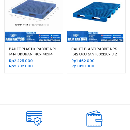
PALLET PLASTIK RABBIT NPI-
PALLET PLASTI RABBIT NPS-
1414 UKURAN 140x140x14
1612 UKURAN 160x120x13,2
CM
CM
Rp
2.225.000
–
Rp
1.462.000
–
Rentang
Rentang
Rp
2.782.000
Rp
1.828.000
harga:
harga:
Rp2.225.000
Rp1.462.000
hingga
hingga
Rp2.782.000
Rp1.828.000