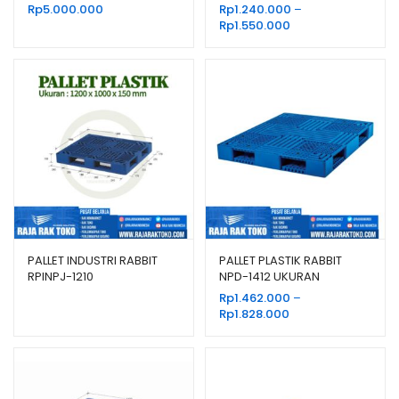
TIPE TD-AZ
120x110x13,2 CM
Rp
5.000.000
Rp
1.240.000
–
Rentang
Rp
1.550.000
harga:
Rp1.240.000
hingga
Rp1.550.000
PALLET INDUSTRI RABBIT
PALLET PLASTIK RABBIT
RPINPJ-1210
NPD-1412 UKURAN
140x120x15 CM
Rp
1.462.000
–
Rentang
Rp
1.828.000
harga:
Rp1.462.000
hingga
Rp1.828.000