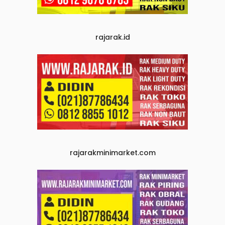
rajarak.id
rajarakminimarket.com