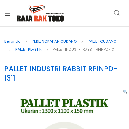
xpand
ild
Beranda
PERLENGKAPAN GUDANG
PALLET GUDANG
enu
PALLET PLASTIK
PALLET INDUSTRI RABBIT RPINPD-1311
PALLET INDUSTRI RABBIT RPINPD-
1311