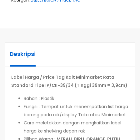
Kategori:
LABEL HARGA / PRICE TAG
Deskripsi
Label Harga / Price Tag Kait Minimarket Rata
Standard Tipe IP/CII-39/34 (Tinggi 39mm = 3,9cm)
Bahan : Plastik
Fungsi : Tempat untuk menempatkan list harga
barang pada rak/display Toko atau Minimarket
Cara meletakkan dengan mengkaitkan label
harga ke shelving depan rak
Pilihan Warna :
MERAH, BIRU, ORANGE, PUTIH,