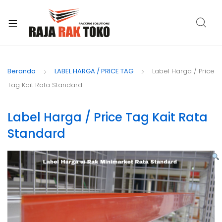
xpand
ild
Beranda
LABEL HARGA / PRICE TAG
Label Harga / Price
enu
Tag Kait Rata Standard
Label Harga / Price Tag Kait Rata
Standard