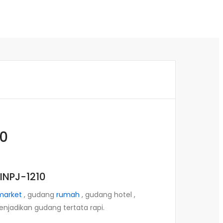
10
INPJ-1210
market
, gudang
rumah
, gudang hotel ,
jadikan gudang tertata rapi.