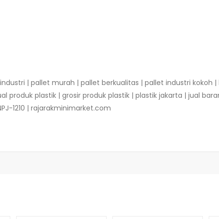
k industri | pallet murah | pallet berkualitas | pallet industri koko
al produk plastik | grosir produk plastik | plastik jakarta | jual ba
INPJ-1210 | rajarakminimarket.com