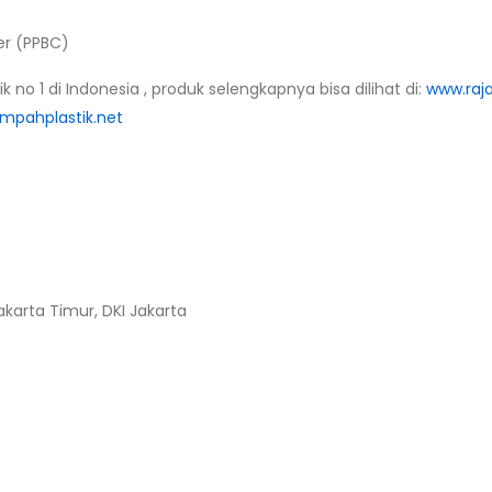
er (PPBC)
ik no 1 di Indonesia , produk selengkapnya bisa dilihat di:
www.raj
pahplastik.net
akarta Timur, DKI Jakarta