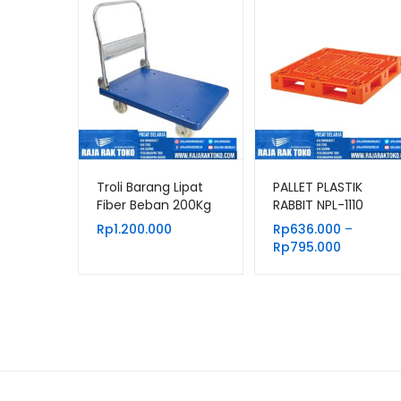
Troli Barang Lipat
PALLET PLASTIK
Fiber Beban 200Kg
RABBIT NPL-1110
Tipe Fourtney 8884
UKURAN 110x100x15
Rp
1.200.000
Rp
636.000
–
CM
Rentang
Rp
795.000
harga:
Rp636.00
hingga
Rp795.00