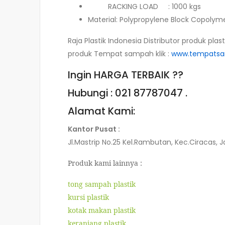
RACKING LOAD : 1000 kgs
Material: Polypropylene Block Copolym
Raja Plastik Indonesia Distributor produk plast
produk Tempat sampah klik :
www.tempatsam
Ingin HARGA TERBAIK ??
Hubungi : 021 87787047 .
Alamat Kami:
Kantor Pusat :
Jl.Mastrip No.25 Kel.Rambutan, Kec.Ciracas, J
Produk kami lainnya :
tong sampah plastik
kursi plastik
kotak makan plastik
keranjang plastik