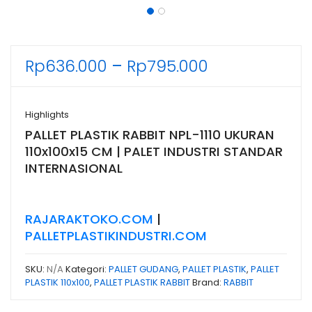
Rentang
Rp
636.000
–
Rp
795.000
harga:
Rp636.000
Highlights
hingga
PALLET PLASTIK RABBIT NPL-1110 UKURAN
Rp795.000
110x100x15 CM | PALET INDUSTRI STANDAR
INTERNASIONAL
RAJARAKTOKO.COM
|
PALLETPLASTIKINDUSTRI.COM
SKU:
N/A
Kategori:
PALLET GUDANG
,
PALLET PLASTIK
,
PALLET
PLASTIK 110x100
,
PALLET PLASTIK RABBIT
Brand:
RABBIT