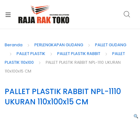
xpand
ild
Beranda
PERLENGKAPAN GUDANG
PALLET GUDANG
enu
PALLET PLASTIK
PALLET PLASTIK RABBIT
PALLET
PLASTIK 110x100
PALLET PLASTIK RABBIT NPL-1110 UKURAN
110x100x15 CM
PALLET PLASTIK RABBIT NPL-1110
UKURAN 110x100x15 CM