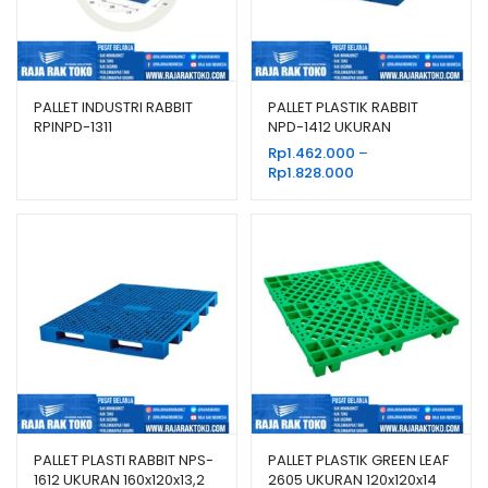
PALLET INDUSTRI RABBIT
PALLET PLASTIK RABBIT
RPINPD-1311
NPD-1412 UKURAN
140x120x15 CM
Rp
1.462.000
–
Rentang
Rp
1.828.000
harga:
Rp1.462.000
hingga
Rp1.828.000
PALLET PLASTI RABBIT NPS-
PALLET PLASTIK GREEN LEAF
1612 UKURAN 160x120x13,2
2605 UKURAN 120x120x14