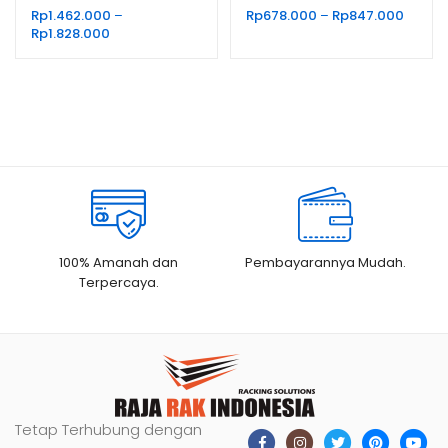
CM
CM
Renta
Rp
1.462.000
–
Rp
678.000
–
Rp
847.000
Rentang
harga:
Rp
1.828.000
harga:
Rp678.
Rp1.462.000
hingg
hingga
Rp847
Rp1.828.000
100% Amanah dan
Pembayarannya Mudah.
Terpercaya.
Tetap Terhubung dengan