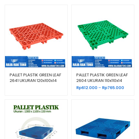
PALLET PLASTIK GREEN LEAF
PALLET PLASTIK GREEN LEAF
2641 UKURAN 120x100x14
2604 UKURAN 110x110x14
CM
CM
Rentan
Rp
612.000
–
Rp
765.000
harga:
Rp612.
hingga
Rp765.