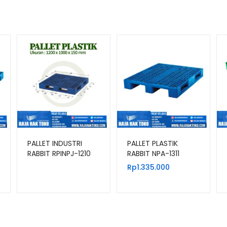
PALLET INDUSTRI
PALLET PLASTIK
RABBIT RPINPJ-1210
RABBIT NPA-1311
UKURAN 130x110x16
Rp
1.335.000
CM, JUAL HARGA
BERSAING
000
000