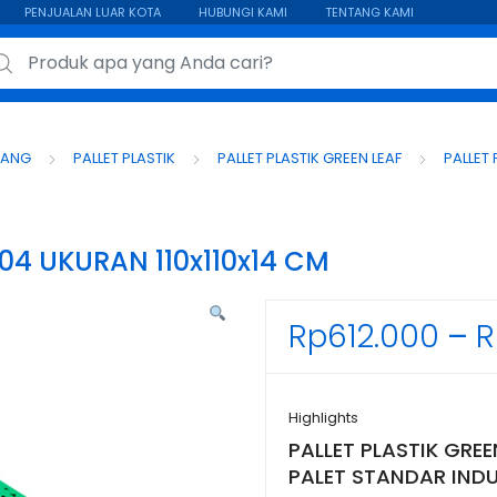
PENJUALAN LUAR KOTA
HUBUNGI KAMI
TENTANG KAMI
ch for:
DANG
PALLET PLASTIK
PALLET PLASTIK GREEN LEAF
PALLET 
604 UKURAN 110x110x14 CM
Rp
612.000
–
R
Highlights
PALLET PLASTIK GREE
PALET STANDAR INDUS