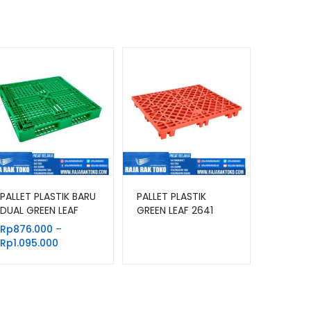
PALLET PLASTIK BARU
PALLET PLASTIK
DUAL GREEN LEAF
GREEN LEAF 2641
2665 UKURAN
UKURAN 120x100x14
Rp
876.000
–
120x120x15 CM
CM
Rentang
Rp
1.095.000
harga:
Rp876.000
hingga
Rp1.095.000