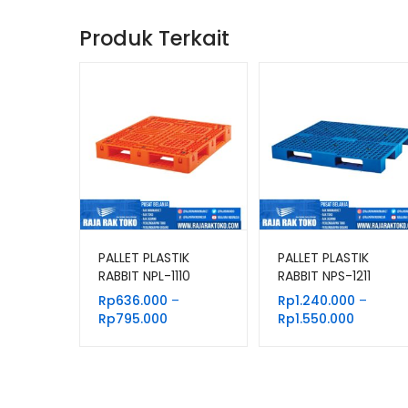
Produk Terkait
PALLET PLASTIK
PALLET PLASTIK
RABBIT NPL-1110
RABBIT NPS-1211
UKURAN 110x100x15
UKURAN 120x110x13,2
Rp
636.000
–
Rp
1.240.000
–
CM
CM
Rentang
Rentang
Rp
795.000
Rp
1.550.000
harga:
harga:
Rp636.000
Rp1.240.
hingga
hingga
Rp795.000
Rp1.550.