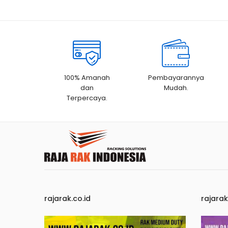
100% Amanah
Pembayarannya
dan
Mudah.
Terpercaya.
rajarak.co.id
rajara