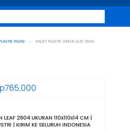
PLASTIK 110x110
PALLET PLASTIK GREEN LEAF 2604
Rentang
p
765.000
harga:
Rp612.000
hingga
N LEAF 2604 UKURAN 110x110x14 CM |
TRI | KIRIM KE SELURUH INDONESIA
Rp765.000