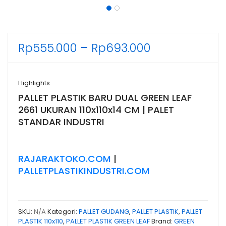
Rentang
Rp
555.000
–
Rp
693.000
harga:
Rp555.000
Highlights
hingga
PALLET PLASTIK BARU DUAL GREEN LEAF
Rp693.000
2661 UKURAN 110x110x14 CM | PALET
STANDAR INDUSTRI
RAJARAKTOKO.COM
|
PALLETPLASTIKINDUSTRI.COM
SKU:
N/A
Kategori:
PALLET GUDANG
,
PALLET PLASTIK
,
PALLET
PLASTIK 110x110
,
PALLET PLASTIK GREEN LEAF
Brand:
GREEN