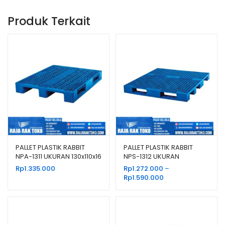
Produk Terkait
PALLET PLASTIK RABBIT
PALLET PLASTIK RABBIT
NPA-1311 UKURAN 130x110x16
NPS-1312 UKURAN
CM, JUAL HARGA BERSAING
130x120x13,2 CM
Rp
1.335.000
Rp
1.272.000
–
Rentang
Rp
1.590.000
harga:
Rp1.272.000
hingga
Rp1.590.000