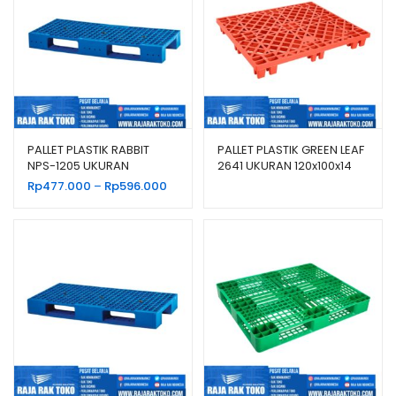
PALLET PLASTIK RABBIT
PALLET PLASTIK GREEN LEAF
NPS-1205 UKURAN
2641 UKURAN 120x100x14
120x50x13,2 CM
CM
Rentang
Rp
477.000
–
Rp
596.000
harga:
Rp477.000
hingga
Rp596.000