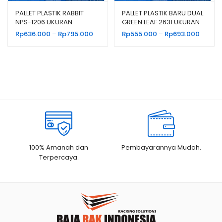
PALLET PLASTIK RABBIT
PALLET PLASTIK BARU DUAL
NPS-1206 UKURAN
GREEN LEAF 2631 UKURAN
120x60x13,2 CM
120x100x14 CM
Rentang
Renta
Rp
636.000
–
Rp
795.000
Rp
555.000
–
Rp
693.000
harga:
harga:
Rp636.000
Rp555.
hingga
hingga
Rp795.000
Rp693.
100% Amanah dan
Pembayarannya Mudah.
Terpercaya.