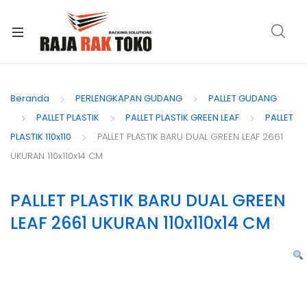
xpand
ild
Beranda
PERLENGKAPAN GUDANG
PALLET GUDANG
enu
PALLET PLASTIK
PALLET PLASTIK GREEN LEAF
PALLET
PLASTIK 110x110
PALLET PLASTIK BARU DUAL GREEN LEAF 2661
UKURAN 110x110x14 CM
PALLET PLASTIK BARU DUAL GREEN
LEAF 2661 UKURAN 110x110x14 CM