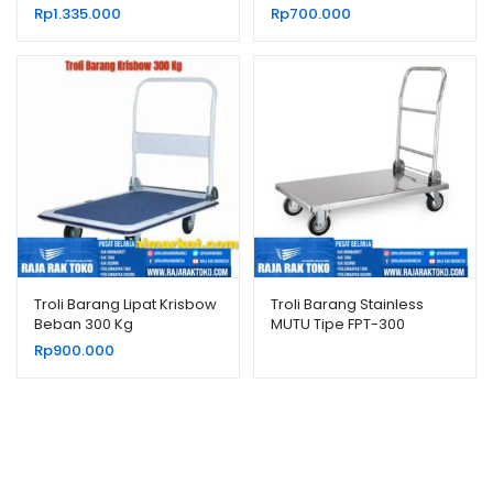
CM, JUAL HARGA BERSAING
FOURTNEY 8883
Rp
1.335.000
Rp
700.000
Troli Barang Lipat Krisbow
Troli Barang Stainless
Beban 300 Kg
MUTU Tipe FPT-300
Rp
900.000