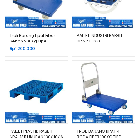
Troli Barang Lipat Fiber
PALLET INDUSTRI RABBIT
Beban 200Kg Tipe
RPINPJ-1210
Fourtney 8884
Rp
1.200.000
PALLET PLASTIK RABBIT
TROLI BARANG LIPAT 4
NPA-1311 UKURAN 130x110x16
RODA FIBER 100KG TIPE