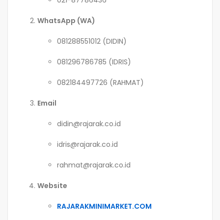
WhatsApp (WA)
081288551012 (DIDIN)
081296786785 (IDRIS)
082184497726 (RAHMAT)
Email
didin@rajarak.co.id
idris@rajarak.co.id
rahmat@rajarak.co.id
Website
RAJARAKMINIMARKET.COM