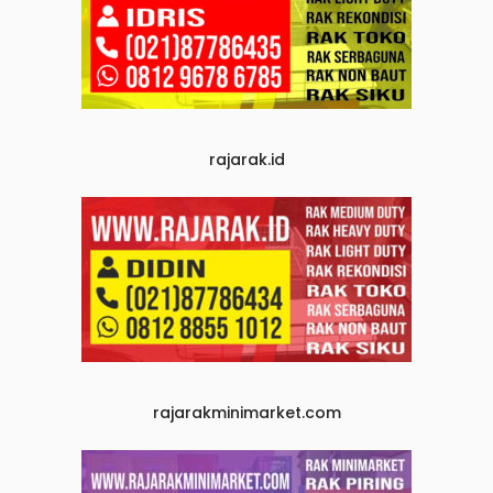
rajarak.id
rajarakminimarket.com