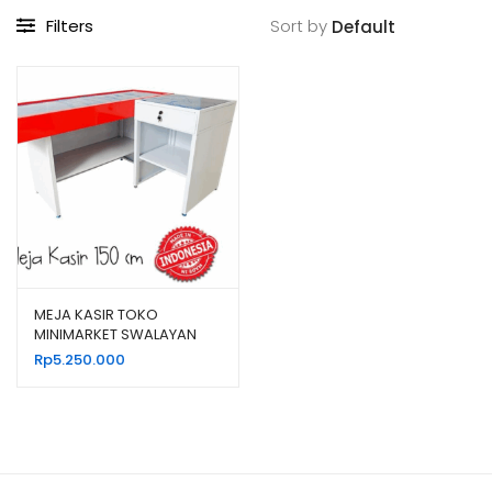
Filters
Sort by
MEJA KASIR TOKO
MINIMARKET SWALAYAN
BAHAN BESI TIPE MK-05
Rp
5.250.000