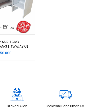
KASIR TOKO
MARKET SWALAYAN
 BESI TIPE MK-05
250.000
Dilayani Oleh
Melayani Pengiriman Ke