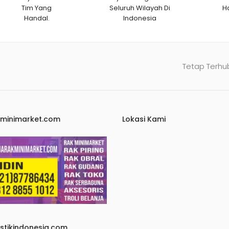
Tim Yang
Seluruh Wilayah Di
H
Handal.
Indonesia
Tetap Terhu
kminimarket.com
Lokasi Kami
astikindonesia.com