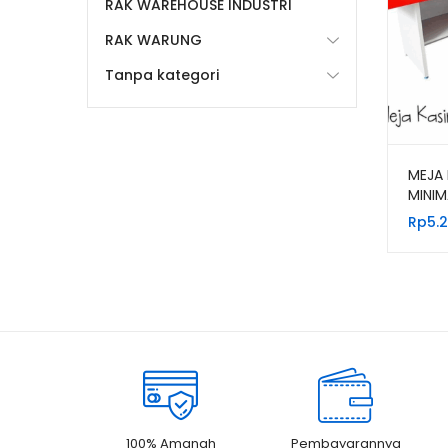
RAK WAREHOUSE INDUSTRI
RAK WARUNG
Tanpa kategori
MEJA 
MINI
BAHAN
Rp
5.
100% Amanah
Pembayarannya