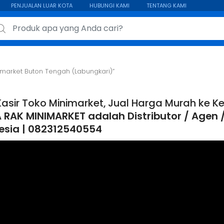
PENJUALAN LUAR KOTA
HUBUNGI KAMI
TENTANG KAMI
ch for:
imarket Buton Tengah (Labungkari)”
Kasir Toko Minimarket, Jual Harga Murah ke K
 RAK MINIMARKET adalah Distributor / Agen / 
esia | 082312540554