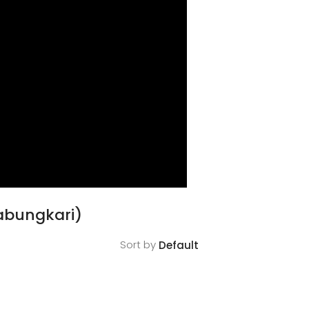
abungkari)
Sort by