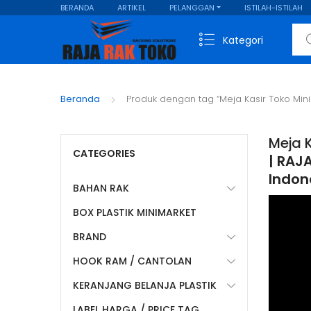
BERANDA
ARTIKEL
PELANGGAN
ISTILAH-ISTILAH
Sear
Kategori
Beranda
Produk dengan tag “Meja Kasir Toko Min
Meja 
CATEGORIES
| RAJA
Indon
BAHAN RAK
BOX PLASTIK MINIMARKET
BRAND
HOOK RAM / CANTOLAN
KERANJANG BELANJA PLASTIK
LABEL HARGA / PRICE TAG