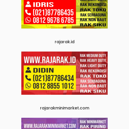
rajarak.id
rajarakminimarket.com