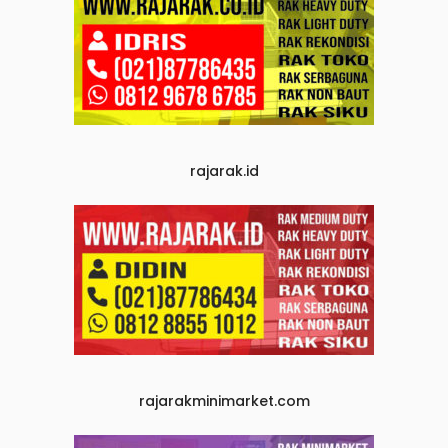
rajarak.id
rajarakminimarket.com