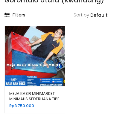
Gorontalo Utara (Kwandang)
Filters
Sort by
MEJA KASIR MINIMARKET
MINIMALIS SEDERHANA TIPE
MK-03
Rp
3.750.000