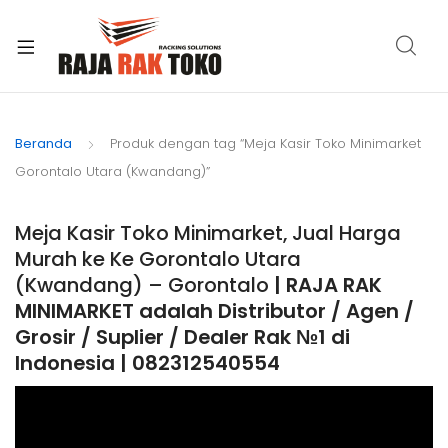
xpand
ild
Beranda
Produk dengan tag “Meja Kasir Toko Minimarket
enu
Gorontalo Utara (Kwandang)”
Meja Kasir Toko Minimarket, Jual Harga
Murah ke Ke Gorontalo Utara
(Kwandang) – Gorontalo
| RAJA RAK
MINIMARKET adalah Distributor / Agen /
Grosir / Suplier / Dealer Rak №1 di
Indonesia | 082312540554