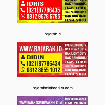
rajarak.id
rajarakminimarket.com