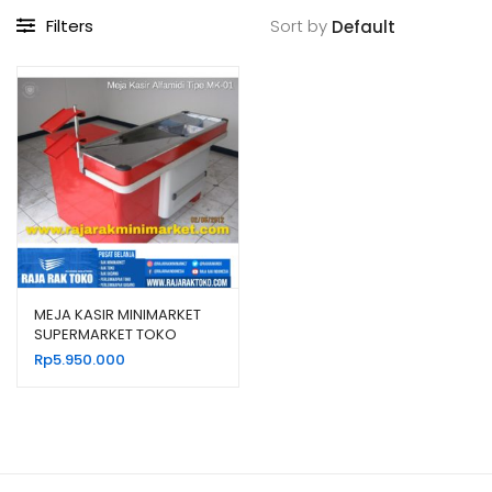
Filters
Sort by
MEJA KASIR MINIMARKET
SUPERMARKET TOKO
MODERN TIPE MK-01
Rp
5.950.000