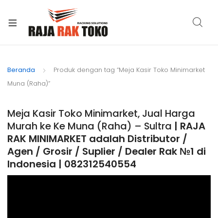
xpand
ild
Beranda
Produk dengan tag “Meja Kasir Toko Minimarket
enu
Muna (Raha)”
Meja Kasir Toko Minimarket, Jual Harga
Murah ke Ke Muna (Raha) – Sultra
| RAJA
RAK MINIMARKET adalah Distributor /
Agen / Grosir / Suplier / Dealer Rak №1 di
Indonesia | 082312540554