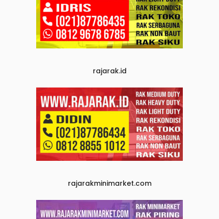
rajarak.id
rajarakminimarket.com