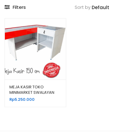
Filters
Sort by
MEJA KASIR TOKO
MINIMARKET SWALAYAN
BAHAN BESI TIPE MK-05
Rp
5.250.000