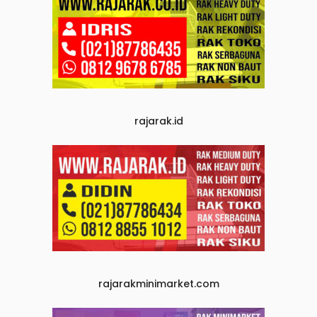
rajarak.id
rajarakminimarket.com