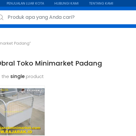
PENJUALAN LUAR KOTA
HUBUNGI KAMI
TENTANG KAMI
ch for:
imarket Padang”
Obral Toko Minimarket Padang
 the
single
product