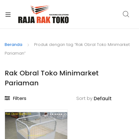
xpand
ild
Beranda
Produk dengan tag “Rak Obral Toko Minimarket
enu
Pariaman”
Rak Obral Toko Minimarket
Pariaman
Filters
Sort by