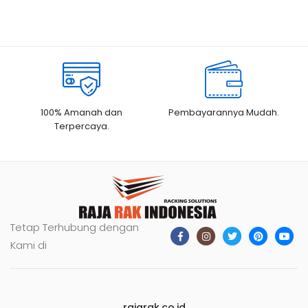
Rp2.000.000.
adalah:
Rp1.850.000.
100% Amanah dan
Pembayarannya Mudah.
Terpercaya.
Tetap Terhubung dengan
Kami di
rajarak.co.id