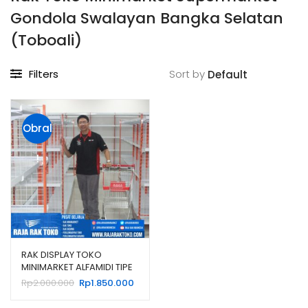
Gondola Swalayan Bangka Selatan
(Toboali)
Filters
Sort by
Obral
!
RAK DISPLAY TOKO
MINIMARKET ALFAMIDI TIPE
RR-18 RAJARAK
Harga
Harga
Rp
2.000.000
Rp
1.850.000
aslinya
saat
adalah:
ini